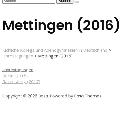
Suchen
nach:
Mettingen (2016)
Kichliche Kollegs und Abendgymnasien in Deutschland
>
Jahrestagungen
>
Mettingen (2016)
Jahrestagungen
Beitragsnavigation
Berlin (2015)
Ravensburg (2017)
Copyright © 2026 Bosa. Powered by
Bosa Themes