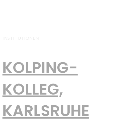
Wir sind das Weiter­bildungs­kolleg des Bistums Essen, ein
Gymnasium für Erwachsene. Bei uns können Sie Ihre
Allgemeine Hochschulreife (Abitur), Ihre Fachhoch­schulreife
(Fachabitur) oder Ihre Fach­oberschul­reife
INSTITUTIONEN
KOLPING-
KOLLEG,
KARLSRUHE