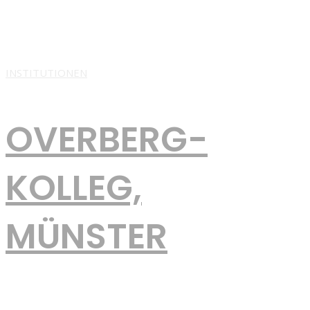
Abi nachholen in Karlsruhe – Plan B fürs Leben! Sie sind schon
länger aus der Schule raus, arbeiten, kümmern sich um die
Familie oder gehen
INSTITUTIONEN
OVERBERG-
KOLLEG,
MÜNSTER
Bei uns am Overberg-Kolleg Münster (OKM) kannst du als