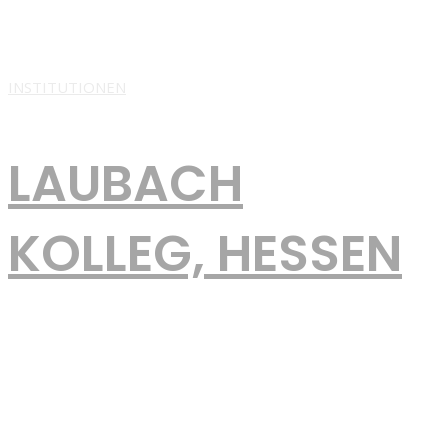
Erwachsene*r das Abitur und die Fachhochschulreife in jedem
Alter und in jeder Lebenssituation machen. Am
INSTITUTIONEN
LAUBACH
KOLLEG, HESSEN
Im Laubach-Kolleg der EKHN werden durchschnittlich 280
Schülerinnen und Schüler der Einführungsphase und der
Qualifikationsphasen der gymnasialen Oberstufe integrativ im
1. und 2. Bildungsweg zum